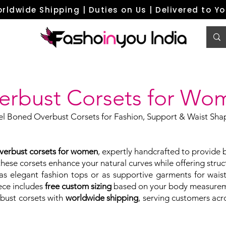
rldwide Shipping | Duties on Us | Delivered to Y
erbust Corsets for Wo
el Boned Overbust Corsets for Fashion, Support & Waist Sha
erbust corsets for women
, expertly handcrafted to provide
 these corsets enhance your natural curves while offering stru
s elegant fashion tops or as supportive garments for waist
iece includes
free custom sizing
based on your body measurement
bust corsets with
worldwide shipping
, serving customers acr