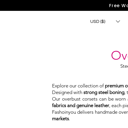
Free Wo
USD ($)
Ov
Ste
Explore our collection of
premium ov
Designed with
strong steel boning
,
Our overbust corsets can be worn a
fabrics and genuine leather
, each p
Fashoinyou delivers handmade over
markets
.