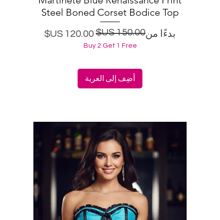
Steel Boned Corset Bodice Top
سعر البيع
سعر عادي
بدءًا من
Buy 2 Get 1 Free
أضِف إلى العربة