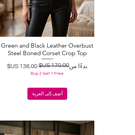
Green and Black Leather Overbust
العرض السريع
Steel Boned Corset Crop Top
سعر البيع
سعر عادي
بدءًا من
Buy 2 Get 1 Free
أضِف إلى العربة