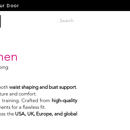
our Door
men
ping
 both
waist shaping and bust support
.
cture and comfort.
 training. Crafted from
high-quality
s for a flawless fit.
oss the
USA, UK, Europe, and global