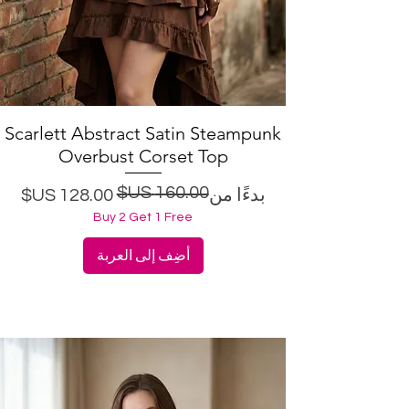
Scarlett Abstract Satin Steampunk
العرض السريع
Overbust Corset Top
سعر البيع
سعر عادي
بدءًا من
Buy 2 Get 1 Free
أضِف إلى العربة