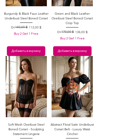
Burgundy & Black Faux Leather
Green and Black Leather
Underbust Steel Boned Corset
Overbust Steel Boned Corset
Crop Top
Обычная цена
Цена со скидкой
140,00 $
От
112,00 $
Обычная цена
Цена со скидкой
170,00 $
От
136,00 $
Buy 2 Get 1 Free
Buy 2 Get 1 Free
Добавить в корзину
Добавить в корзину
Soft Mesh Overbust Steel
Abstract Floral Satin Underbust
Boned Corset - Sculpting
Corset Belt - Luxury Waist
Statement Lingerie
Cincher