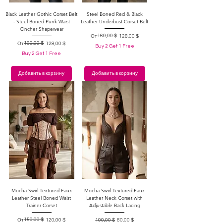
Black Leather Gothic Corset Belt
Steel Boned Red & Black
- Steel Boned Punk Waist
Leather Underbust Corset Belt
Cincher Shapewear
Обычная цена
Цена со скидкой
160,00 $
От
128,00 $
Обычная цена
Цена со скидкой
160,00 $
От
128,00 $
Buy 2 Get 1 Free
Buy 2 Get 1 Free
Добавить в корзину
Добавить в корзину
Mocha Swirl Textured Faux
Mocha Swirl Textured Faux
Leather Steel Boned Waist
Leather Neck Corset with
Trainer Corset
Adjustable Back Lacing
Обычная цена
Цена со скидкой
150,00 $
Обычная цена
Цена со скидкой
От
120,00 $
100,00 $
80,00 $